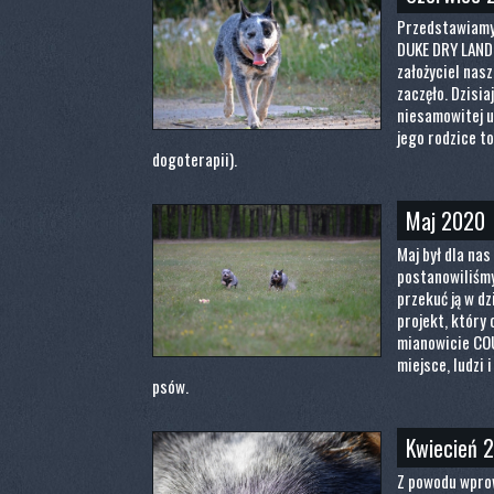
Przedstawiamy
DUKE DRY LAND 
założyciel nasz
zaczęło. Dzisia
niesamowitej u
jego rodzice t
dogoterapii).
Maj 2020
Maj był dla na
postanowiliśmy
przekuć ją w d
projekt, który
mianowicie CO
miejsce, ludzi 
psów.
Kwiecień 
Z powodu wpro