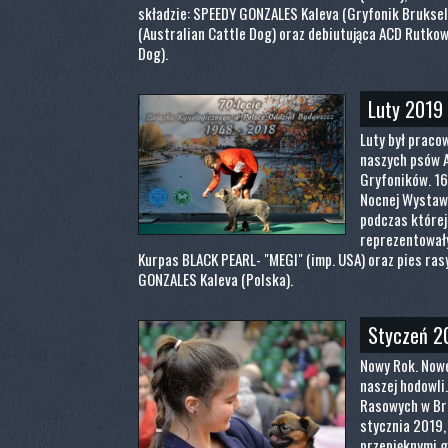
składzie: SPEEDY GONZALES Kaleva (Gryfonik Bruksel
(Australian Cattle Dog) oraz debiutująca ACD Rutko
Dog).
Luty 2019
Luty był praco
naszych psów A
Gryfoników. 16
Nocnej Wystaw
podczas której
reprezentowały
Kurpas BLACK PEARL- "MEGI" (imp. USA) oraz pies ras
GONZALES Kaleva (Polska).
Styczeń 2
Nowy Rok. Nowe
naszej hodowli
Rasowych w Bro
stycznia 2019,
przepięknymi 