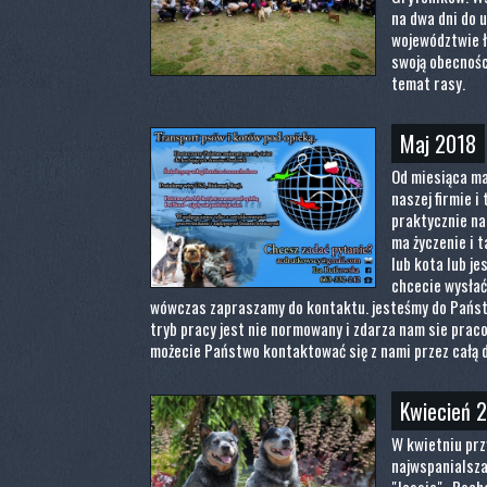
na dwa dni do 
województwie ł
swoją obecnośc
temat rasy.
Maj 2018
Od miesiąca ma
naszej firmie 
praktycznie na 
ma życzenie i 
lub kota lub j
chcecie wysłać
wówczas zapraszamy do kontaktu. jesteśmy do Państ
tryb pracy jest nie normowany i zdarza nam sie pra
możecie Państwo kontaktować się z nami przez całą 
Kwiecień 
W kwietniu prz
najwspanialsza