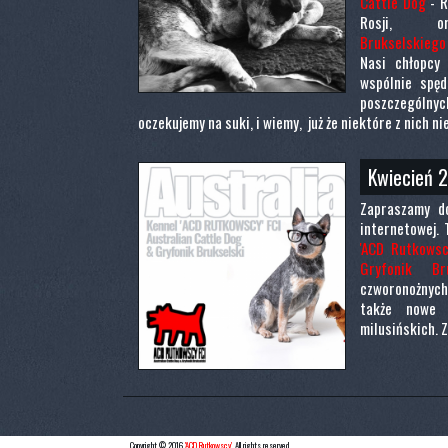
Cattle Dog
- R
Rosji,
Brukselskieg
Nasi chłopcy 
wspólnie spęd
poszczegól
oczekujemy na suki, i wiemy, już że niektóre z nich 
Kwiecień 
Zapraszamy do
internetowej. 
'ACD Rutkowsc
Gryfonik Bru
czworonożnych 
także nowe 
milusińskich. 
Copyright © 2016
'ACD Rutkowscy'
. All rights reserved.