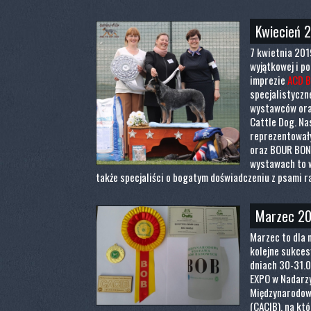
Kwiecień 
7 kwietnia 201
wyjątkowej i p
imprezie
ACD B
specjalistyczn
wystawców ora
Cattle Dog. Na
reprezentowały:
oraz BOUR BON.
wystawach to w
także specjaliści o bogatym doświadczeniu z psami r
Marzec 2
Marzec to dla 
kolejne sukces
dniach 30-31.
EXPO w Nadarzy
Międzynarodo
(CACIB), na kt