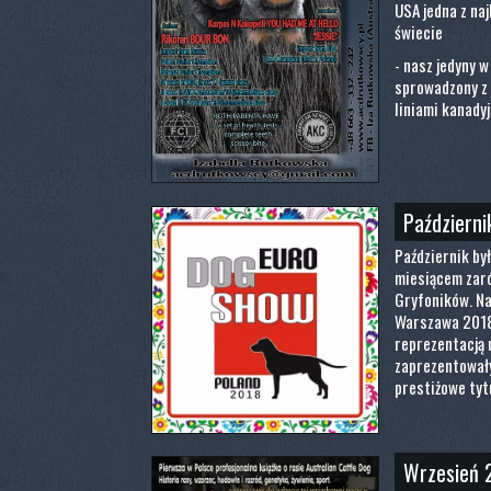
USA jedna z na
świecie
- nasz jedyny 
sprowadzony z 
liniami kanady
Październi
Październik by
miesiącem zaró
Gryfoników. N
Warszawa 2018
reprezentacją 
zaprezentowały
prestiżowe tyt
Wrzesień 