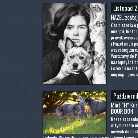
Listopad 
HAZEL zostaj
Oto historia o 
energii, histori
prawdziwym za
i Hazel mieli p
wcześniej zarez
Warszawy do Pa
następny lot d
i czekali na lo
mój mąż i pies 
Październi
Miot “H” Ku
BOUR BON - 
Nasze szczenięt
w tym czasie n
nowych domach,
hodowlę. Wszystkie rozwijają się w podobnym tempie,