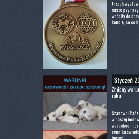
trzech wystaw,
nasze psy rasy
wróciły do dom
koncie, co co 
Styczeń 2
Zmiany warun
roku
Szanowni Pańs
w naszej hodow
warunkach rezer
cennika świadc
innymi: