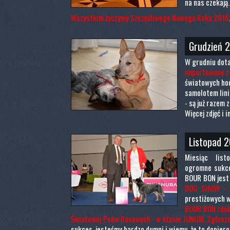
na nas czekają
Wszystkim życzymy Szczęśliwego Nowego Roku 2018
Grudzień 
W grudniu dota
importowane z
światowych ho
samolotem lini
- są już razem 
Więcej zdjęć i 
Listopad 2
Miesiąc list
ogromne sukce
BOUR BON jest
DOG SHOW - 
prestiżowych w
BOUR BON zdob
Światowej Psów Rasowych - w klasie JUNIOR. Zgłoszo
sukces, jesteśmy bardzo dumni i wiemy, że to dopiero 