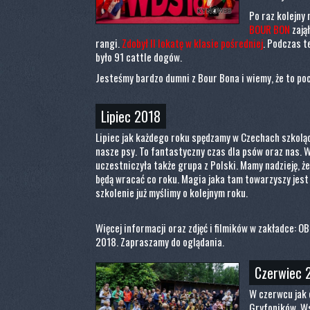
Po raz kolejny
BOUR BON
zają
rangi.
Zdobył II lokatę w klasie pośredniej
. Podczas 
było 91 cattle dogów.
Jesteśmy bardzo dumni z Bour Bona i wiemy, że to poc
Lipiec 2018
Lipiec jak każdego roku spędzamy w Czechach szkoląc,
nasze psy. To fantastyczny czas dla psów oraz nas. 
uczestniczyła także grupa z Polski. Mamy nadzieję, że
będą wracać co roku. Magia jaka tam towarzyszy jest 
szkolenie już myślimy o kolejnym roku.
Więcej informacji oraz zdjęć i filmików w zakładce:
2018. Zapraszamy do oglądania.
Czerwiec 
W czerwcu jak c
Gryfoników. Ws