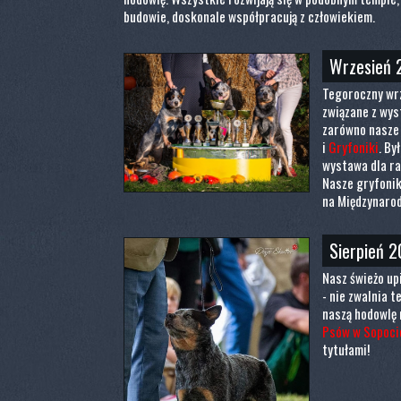
budowie, doskonale współpracują z człowiekiem.
Wrzesień 
Tegoroczny wrz
związane z wys
zarówno nasze
i
Gryfoniki
. By
wystawa dla ra
Nasze gryfonik
na Międzynaro
Sierpień 2
Nasz świeżo up
- nie zwalnia 
naszą hodowlę
Psów w Sopoci
tytułami!