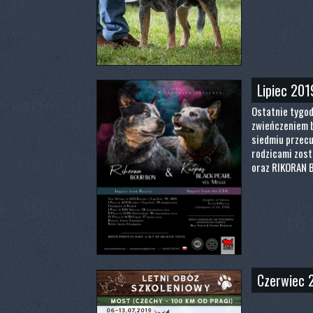
Lipiec 201
Ostatnie tygodn
zwieńczeniem b
siedmiu przecu
rodzicami zost
oraz RIKORAN 
Czerwiec 