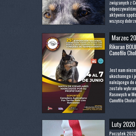
związanych z C
odpoczywaliśmy,
aktywnie spędz
wszyscy dobrze
Marzec 2
Rikoran BOU
Canofilo Chol
Jest nam niezm
ukochanego i 
należącego do 
zostało wybra
Rasowych w Me
Canofilo Cholol
Luty 2020
Początek 2020 