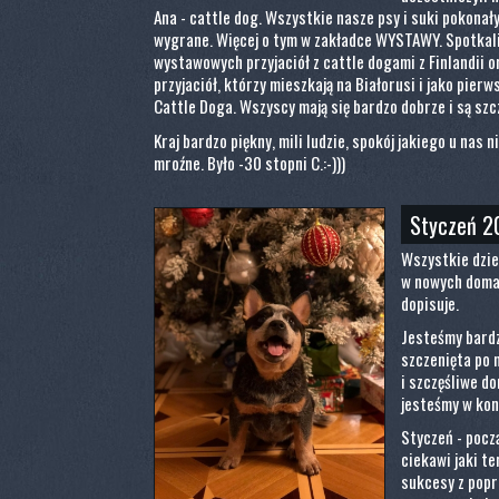
Ana - cattle dog. Wszystkie nasze psy i suki pokonał
wygrane. Więcej o tym w zakładce WYSTAWY. Spotkal
wystawowych przyjaciół z cattle dogami z Finlandii 
przyjaciół, którzy mieszkają na Białorusi i jako pierw
Cattle Doga. Wszyscy mają się bardzo dobrze i są szcz
Kraj bardzo piękny, mili ludzie, spokój jakiego u nas n
mroźne. Było -30 stopni C.:-)))
Styczeń 2
Wszystkie dzie
w nowych domac
dopisuje.
Jesteśmy bardz
szczenięta po 
i szczęśliwe d
jesteśmy w kon
Styczeń - pocz
ciekawi jaki te
sukcesy z poprz