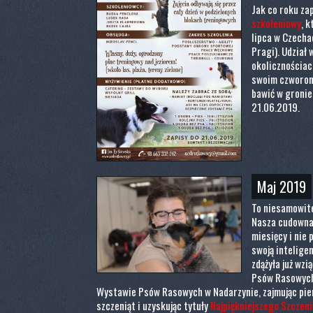
Jak co roku z
szkoleniowy
, 
lipca w Czecha
Pragi). Udział 
okolicznościac
swoim czworono
bawić w gronie
21.06.2019.
Maj 2019
To niesamowite
Nasza cudowna 
miesięcy i nie 
swoją inteligen
zdążyła już wzi
Psów Rasowych
Wystawie Psów Rasowych w Nadarzynie, zajmując pie
szczeniąt i uzyskując tytuły
Najpiękniejszego Szczeni