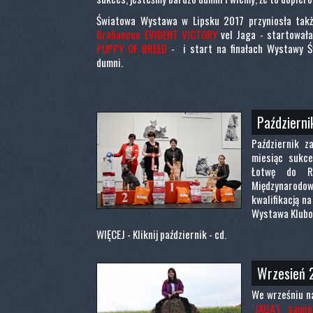
Światowa Wystawa w Lipsku 2017 przyniosła takż
Brabancon EVIDENT VICTORY
vel Jaga - startowała
PUPPY OF BREED
- i start na finałach Wystawy Św
dumni.
Październi
Październik z
miesiąc sukce
Łotwę do Ry
Międzynarod
kwalifikacją n
Wystawa Klubow
WIĘCEJ - Kliknij październik - cd.
Wrzesień 
We wrześniu 
"JAGA"i sami