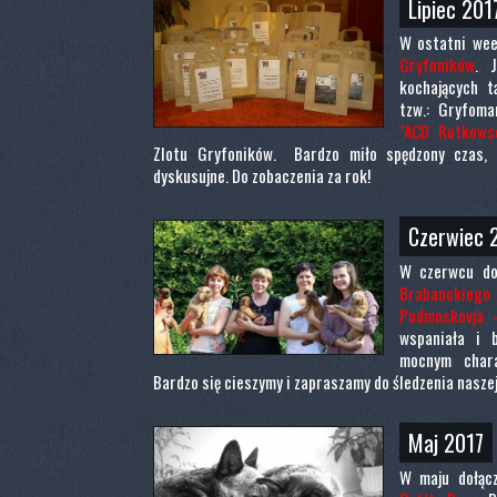
Lipiec 201
W ostatni wee
Gryfoników
. 
kochających t
tzw.: Gryfoma
"ACD Rutkows
Zlotu Gryfoników. Bardzo miło spędzony czas, w
dyskusujne. Do zobaczenia za rok!
Czerwiec 
W czerwcu do
Brabanckiego
Podmoskovja 
wspaniała i 
mocnym chara
Bardzo się cieszymy i zapraszamy do śledzenia naszej
Maj 2017
W maju dołąc