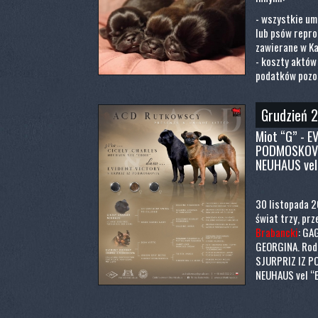
- wszystkie um
lub psów repro
zawierane w Ka
- koszty aktów
podatków pozos
Grudzień 
Miot “G” - E
PODMOSKOVJ
NEUHAUS vel
30 listopada 2
świat trzy, pr
Brabancki
: GA
GEORGINA. Rodz
SJURPRIZ IZ P
NEUHAUS vel “E