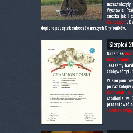
uczestniczył
Wystawie Psó
suczka jak i 
Obiecujące"
. B
dopiero początek sukcesów naszych Gryfoników.
Sierpień 2
Nasz pies
Aust
Ketty Hanny
-
Jesteśmy bard
zdobywać tytuł
W sierpniu rów
po raz kolejn
Rasowych w 
stadionie w 
prezentować b
- brukselskieg