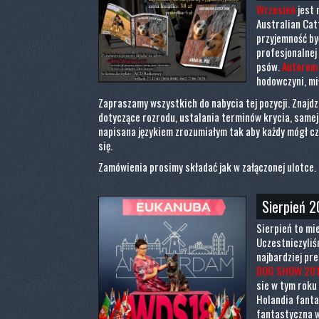
Wrzesień
jest 
Australian Cat
przyjemność by
profesjonalnej 
psów.
Autorem 
hodowczyni, mi
Zapraszamy wszystkich do nabycia tej pozycji. Znajdz
dotyczące rozrodu, ustalania terminów krycia, samej c
napisana językiem zrozumiałym tak aby każdy mógł cz
się.
Zamówienia prosimy składać jak w załączonej ulotce. :
Sierpień 2
Sierpień to mi
Uczestniczyliśm
najbardziej pr
DOG SHOW 201
sie w tym roku
Holandia fantas
fantastyczna 