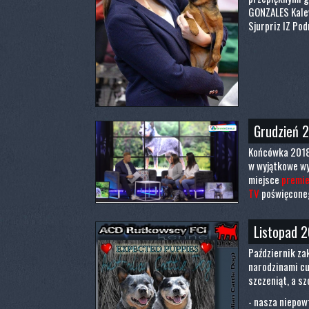
GONZALES Kale
Sjurpriz IZ Po
Grudzień 
Końcówka 2018 
w wyjątkowe wy
miejsce
premie
TV
poświęcone
Listopad 
Październik zak
narodzinami cu
szczeniąt, a sz
- nasza niepow