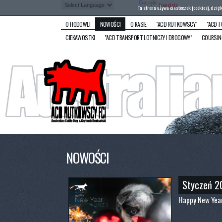
Powered by
Translate
Ta strona używa ciasteczek (cookies), dzię
O HODOWLI
NOWOŚCI
O RASIE
"ACD RUTKOWSCY"
"ACD-F
CIEKAWOSTKI
"ACD TRANSPORT LOTNICZY I DROGOWY"
COURSIN
NOWOŚCI
Styczeń 2
Happy New Yea